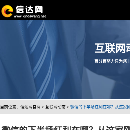
互联网
百分百努力只为您十分满
当前位置：
信达网官网
>
互联网动态
>
微信的下半场红利在哪？从这家