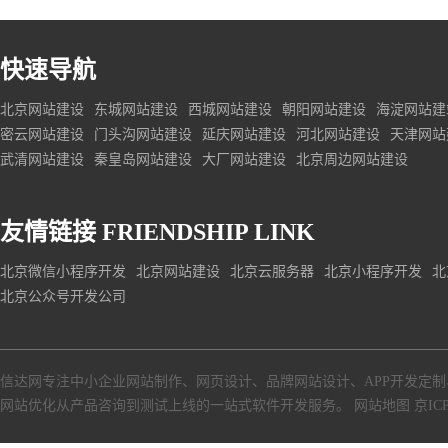
快速导航
北京网站建设
东城网站建设
西城网站建设
朝阳网站建设
海淀网站建
密云网站建设
门头沟网站建设
延庆网站建设
河北网站建设
天津网站
武清网站建设
秦皇岛网站建设
大厂网站建设
北京周边网站建设
友情链接
FRIENDSHIP LINK
北京微信小程序开发
北京网站建设
北京云服务器
北京小程序开发
北
北京公众号开发公司
信达网专注中小
企业网站制作
、
网页设计
、
品牌网站设计
、
APP开发定制
网站优化从产品咨询到测试上线的一站式软件开发服务。
网站地图
京ICP