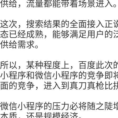
供给，流量都能带着场景进入
这次，搜索结果的全面接入正
态已经成熟，能够满足用户的
供给需求。
所以，某种程度上，百度此次
小程序和微信小程序的竞争即
面的竞争，进入到真刀真枪比
微信小程序的压力必将随之陡
本质，还是规模经济。