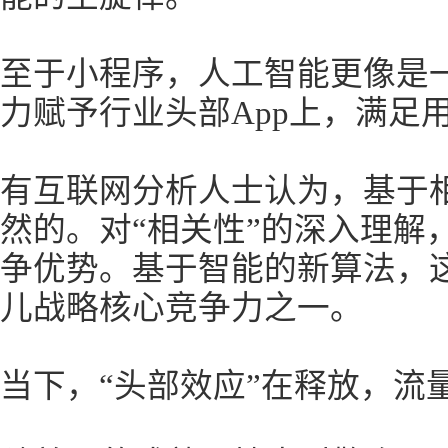
至于小程序，人工智能更像是
力赋予行业头部App上，满足
有互联网分析人士认为，基于
然的。对“相关性”的深入理解
争优势。基于智能的新算法，
儿战略核心竞争力之一。
当下，“头部效应”在释放，流