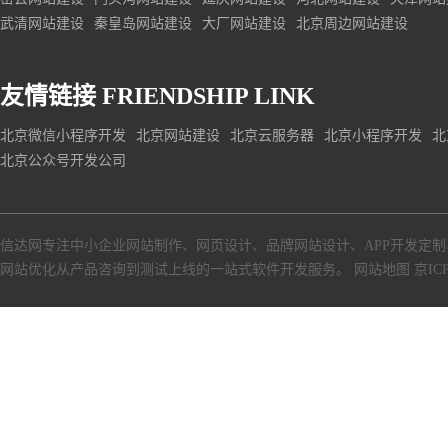
武清网站建设
秦皇岛网站建设
大厂网站建设
北京周边网站建设
友情链接
FRIENDSHIP LINK
北京微信小程序开发
北京网站建设
北京云服务器
北京小程序开发
北
北京公众号开发公司
信达网专注中小
企业网站制作
、
网页设计
、
品牌网站设计
、
APP开发定制
网站优化从产品咨询到测试上线的一站式软件开发服务。
网站地图
京ICP